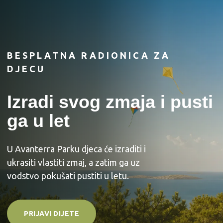
BESPLATNA RADIONICA ZA
DJECU
Izradi svog zmaja i pusti
ga u let
U Avanterra Parku djeca će izraditi i
ukrasiti vlastiti zmaj, a zatim ga uz
vodstvo pokušati pustiti u letu.
PRIJAVI DIJETE