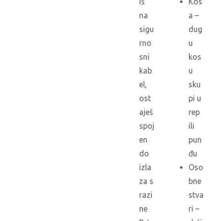
iš
Kos
na
a –
sigu
dug
rno
u
sni
kos
kab
u
el,
sku
ost
pi u
aješ
rep
spoj
ili
en
pun
do
đu
izla
Oso
za s
bne
razi
stva
ne
ri –