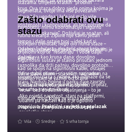
stabilan ritam, pa završnica koja zatvara
stazama. Umjesto kratkih “probnih”
krug.
Ova staza dobro sjeda onima kojima je
segmenata, ovdje ima više povezanih
plava bila ugodna i žele još malo više
Zašto odabrati ovu
prijelaza i više situacija gdje se oslanjaš na
izloženosti i kontinuiteta, ali bez potrebe da
ravnotežu, mirnu koordinaciju i sigurnu
stazu
se nešto “dokazuje”. Doživljaj je snažan, ali
rutinu kretanja. Zipline nije samo jedan
tempo i dalje ostaje tvoj – ideš kad si
izdvojeni trenutak, nego dio ritma staze –
Odaberi ljubičastu ako želiš stazu koja se
spreman, staješ kad želiš, nastavljaš kad ti je
prijelomi koji te “resetiraju” i vode dalje.
doživljava kao kruna dana: dovoljno
ugodno.
Sigurnosni sustav je stalno prisutan: jednom
raznolika da drži pažnju, dovoljno protočna
kad se spojiš na sigurnosni kabel, ostaješ
da ne gubiš ritam i s jasnom nagradom na
Uđi u stazu mirno – na višim razinama
spojen do izlaza s razine, što pomaže da se
stabilan ritam je važniji od brzine
kraju. Najduži zipline u parku daje završni
Gledaj unaprijed i planiraj sljedeći prijelaz,
fokusiraš na kretanje i vlastiti mir.
ne samo trenutni korak
“wow” bez dodatnih objašnjenja – to je
Ako osjetiš napetost, stani na platformi,
trenutak zbog kojeg se staza pamti i
udahni pa nastavi kad ti je ugodno
prepričava.
Praktični savjeti za prolazak
Napravi kratku pauzu za fotku prije
završetka staze
Viša
Srednje
S vrha tornja