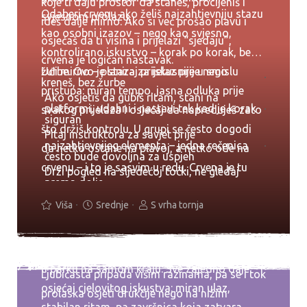
koje ti daju prostor da staneš, procijeniš i
Odaberi crvenu ako želiš najzahtjevniju stazu
svjesnom prolazu.
ideš dalje mirno. Ako si već prošao plavu i
kao osobni izazov – nego kao svjesno,
osjećaš da ti visina i prijelazi “sjedaju”,
kontrolirano iskustvo – korak po korak, bez
crvena je logičan nastavak.
žurbe. Ovo je staza za iskusnije u smislu
Uđi mirno – planiraj prijelaz prije nego
kreneš, bez žurbe
pristupa: miran tempo, jasna odluka prije
Ako osjetiš da gubiš ritam, stani na
platformi, udahni i nastavi tek kad je korak
svakog prijelaza i osjećaj da napreduješ zato
Ljubičasta Staza
siguran
što držiš kontrolu. U grupi se često dogodi
Pitaj instruktora za savjet prije
najzahtjevnijeg elementa – jedna rečenica
da netko ostane na plavoj, a netko ode na
Ljubičasta staza je završna razina u parku –
često bude dovoljna za uspjeh
crvenu – i to je sasvim u redu. Crvena je tu
Drži pogled na sljedećoj točki, ne gledaj
ona koju biraš kad želiš zaokružiti dan i
prema dolje
kad ti taj korak dođe prirodno.
Praktični
osjetiti “finale” u krošnjama. Krećeš s tornja,
savjeti za prolazak
Viša
Srednje
S vrha tornja
ulaziš u niz elemenata koji se nadovezuju
Osnovne informacije
jedan na drugi i drže te “u priči”, a zatim
dolazi trenutak koji se pamti – najduži zipline
u parku na samom kraju. Sve zajedno daje
Ljubičasta pripada višim razinama, pa se i tok
osjećaj cjelovitog iskustva: miran ulaz,
prolaska osjeti drukčije nego na nižim