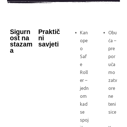
Sigurn
Praktič
Kan
Obu
ost na
ni
ope
ća –
stazam
savjeti
o
pre
a
Saf
por
e
uča
Roll
mo
er –
zatv
jedn
ore
om
ne
kad
teni
se
sice
spoj