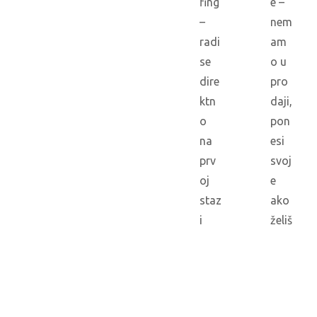
fing
e –
–
nem
radi
am
se
o u
dire
pro
ktn
daji,
o
pon
na
esi
prv
svoj
oj
e
staz
ako
i
želiš