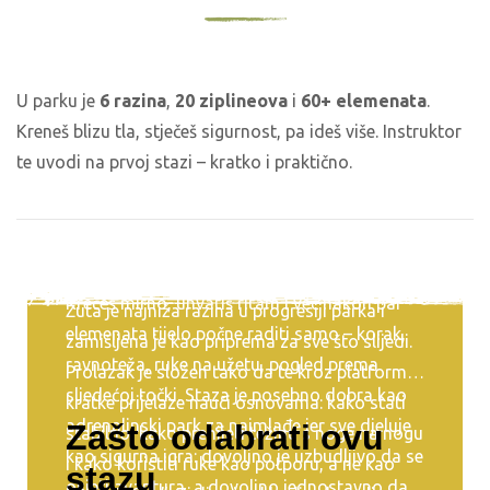
Žuta Staza
U parku je
6 razina
,
20 ziplineova
i
60+ elemenata
.
Žuta je staza za prvi ulazak u avantura park
Kreneš blizu tla, stječeš sigurnost, pa ideš više.
Instruktor
za djecu – i za sve koji žele krenuti bez
te uvodi na prvoj stazi – kratko i praktično.
pritiska. Iz ulaza sa zemlje odmah je jasno da
je ovo “prvi krug”: kratki prijelazi, jasne
Osnovne informacije
platforme i elementi koji traže osnovnu
koordinaciju bez osjećaja da si “u zraku”.
Krećeš mirno, uhvatiš ritam i već nakon par
Žuta je najniža razina u progresiji parka i
elemenata tijelo počne raditi samo – korak,
zamišljena je kao priprema za sve što slijedi.
ravnoteža, ruke na užetu, pogled prema
Prolazak je složen tako da te kroz platforme i
sljedećoj točki.
Staza je posebno dobra kao
kratke prijelaze nauči osnovama: kako stati
adrenalinski park za najmlađe jer sve djeluje
Zašto odabrati ovu
stabilno, kako prenijeti težinu s noge na nogu
kao sigurna igra: dovoljno je uzbudljivo da se
i kako koristiti ruke kao potporu, a ne kao
stazu
osjeti avantura, a dovoljno jednostavno da