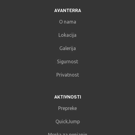
AVANTERRA
O nama
Lokacija
Galerija
Sigurnost
Privatnost
AKTIVNOSTI
Prepreke
QuickJump
Mreža za penjanje