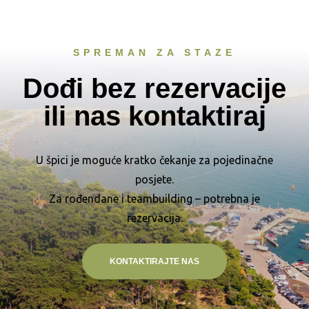
SPREMAN ZA STAZE
Dođi bez rezervacije
ili nas kontaktiraj
U špici je moguće kratko čekanje za pojedinačne
posjete.
Za rođendane i teambuilding – potrebna je
rezervacija.
KONTAKTIRAJTE NAS