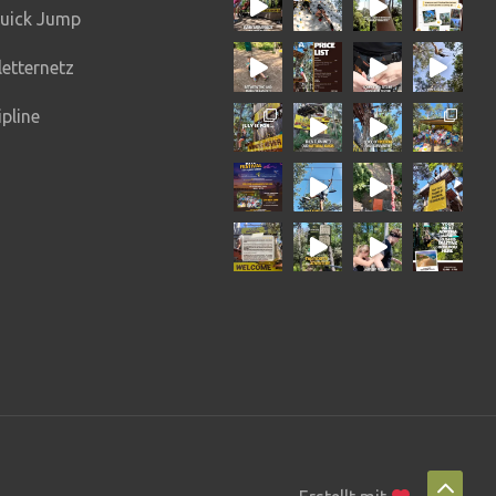
uick Jump
letternetz
ipline