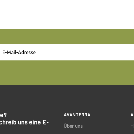
ge?
AVANTERRA
A
chreib uns eine E-
Über uns
H