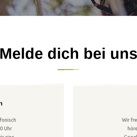
Melde dich bei un
n
efonisch
Wir fr
20 Uhr
höre
ir eine
Googl