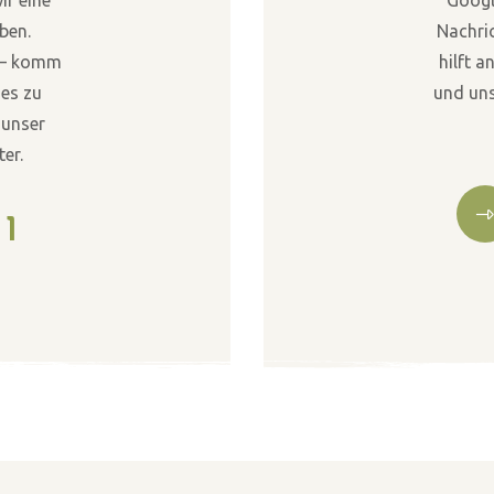
ben.
Nachric
n – komm
hilft a
 es zu
und uns
 unser
ter.
11