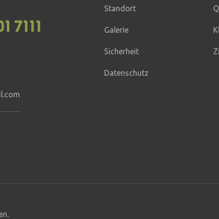
Standort
Q
01 7111
Galerie
K
Sicherheit
Z
Datenschutz
il.com
en.